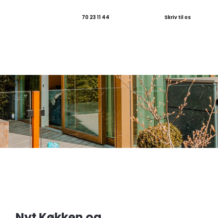
70 23 11 44
Skriv til os​
Nyt Køkken og